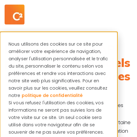
Centre de ressources
Français
Nous utilisons des cookies sur ce site pour
L’utilisation des API
améliorer votre expérience de navigation,
profitent aux logiciels
analyser l'utilisation personnalisée et le trafic
du site, personnaliser le contenu selon vos
de gestion de services
préférences et rendre vos interactions avec
notre site web plus significatives. Pour en
savoir plus sur les cookies, veuillez consultez
notre
politique de confidentialité
Si vous refusez l'utilisation des cookies, vos
De nos jours, Il devient très difficile de discuter des
informations ne seront pas suivies lors de
différents aspects des technologies du
votre visite sur ce site. Un seul cookie sera
développement des logiciels, sans faire une certaine
utilisé dans votre navigateur afin de se
référence aux APIs ou interfaces de programmation
souvenir de ne pas suivre vos préférences.