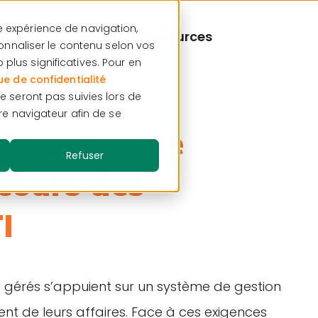
e expérience de navigation,
binaires
Centre de ressources
rsonnaliser le contenu selon vos
plus significatives. Pour en
ue de confidentialité
ne seront pas suivies lors de
tre navigateur afin de se
de gestion de
Refuser
ecours des
I
TI gérés s’appuient sur un système de gestion
ent de leurs affaires. Face à ces exigences