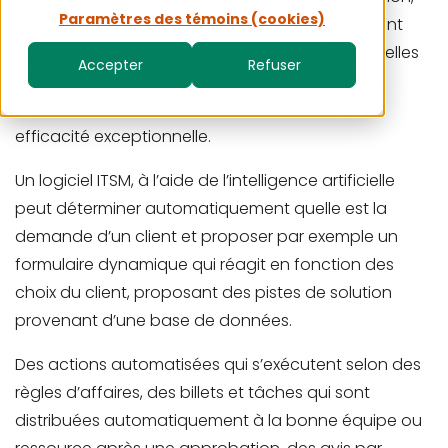
Paramètres des témoins (cookies)
offrant de meilleures prévisions du futur et offrant
des gains en efficacité et productivité. De nouvelles
Accepter
Refuser
possibilités apparaîtrons pour automatiser des
processus d’affaires et des services, pour une
efficacité exceptionnelle.
Un logiciel ITSM, à l’aide de l’intelligence artificielle
peut déterminer automatiquement quelle est la
demande d’un client et proposer par exemple un
formulaire dynamique qui réagit en fonction des
choix du client, proposant des pistes de solution
provenant d’une base de données.
Des actions automatisées qui s’exécutent selon des
règles d’affaires, des billets et tâches qui sont
distribuées automatiquement à la bonne équipe ou