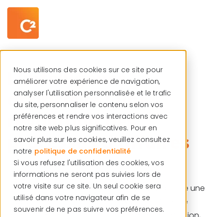
Centre de ressources
Français
Nous utilisons des cookies sur ce site pour
L'intelligence
améliorer votre expérience de navigation,
artificielle : une
analyser l'utilisation personnalisée et le trafic
du site, personnaliser le contenu selon vos
révolution des
préférences et rendre vos interactions avec
notre site web plus significatives. Pour en
processus d'affaires
savoir plus sur les cookies, veuillez consultez
notre
politique de confidentialité
Si vous refusez l'utilisation des cookies, vos
informations ne seront pas suivies lors de
votre visite sur ce site. Un seul cookie sera
L’Intelligence Artificielle, avec le
Big Data
, amène une
utilisé dans votre navigateur afin de se
capacité de collecter et d’analyser une énorme
souvenir de ne pas suivre vos préférences.
quantité de données, facilitant la prise de décision,