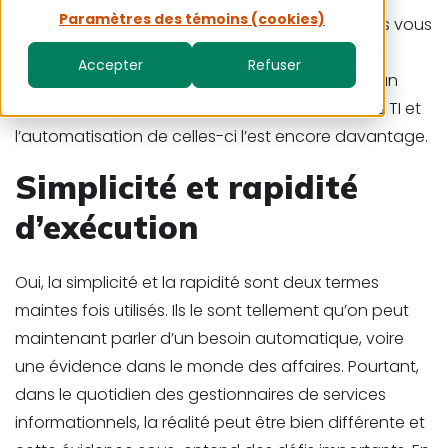
Paramètres des témoins (cookies)
permettrons de passer à l’étape suivantes, sans vous
inquiétez de la stabilité de vos implémentations
Accepter
Refuser
précédentes. La
gestion de tâches
représente un
point majeur dans l’efficacité de vos processus TI et
l’automatisation de celles-ci l’est encore davantage.
Simplicité et rapidité
d’exécution
Oui, la simplicité et la rapidité sont deux termes
maintes fois utilisés. Ils le sont tellement qu’on peut
maintenant parler d’un besoin automatique, voire
une évidence dans le monde des affaires. Pourtant,
dans le quotidien des gestionnaires de services
informationnels, la réalité peut être bien différente et