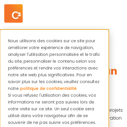
Centre de ressources
Français
Nous utilisons des cookies sur ce site pour
L’automatisation
améliorer votre expérience de navigation,
séquentielle de la
analyser l'utilisation personnalisée et le trafic
du site, personnaliser le contenu selon vos
gestion de tâches: un
préférences et rendre vos interactions avec
notre site web plus significatives. Pour en
atout
savoir plus sur les cookies, veuillez consultez
notre
politique de confidentialité
Si vous refusez l'utilisation des cookies, vos
informations ne seront pas suivies lors de
votre visite sur ce site. Un seul cookie sera
En tant que gestionnaire TI ou gestionnaire de projets
utilisé dans votre navigateur afin de se
informatiques, la personnalisation et la configuration
souvenir de ne pas suivre vos préférences.
de processus ITSM sont cruciales et vous