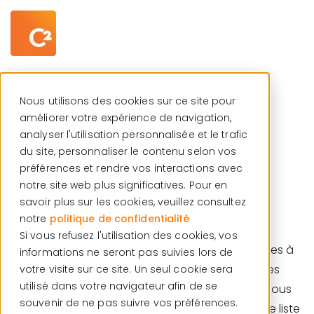
Centre de ressources
Français
Nous utilisons des cookies sur ce site pour
La différence entre
améliorer votre expérience de navigation,
ITSM et ITIL
analyser l'utilisation personnalisée et le trafic
du site, personnaliser le contenu selon vos
préférences et rendre vos interactions avec
notre site web plus significatives. Pour en
savoir plus sur les cookies, veuillez consultez
gestion des
Explorer les cadres de travail de
notre
politique de confidentialité
services
disponibles peut sembler un défi
Si vous refusez l'utilisation des cookies, vos
insurmontable parsemé d’acronymes impossibles à
informations ne seront pas suivies lors de
déchiffrer. Par contre, certains de ces acronymes
votre visite sur ce site. Un seul cookie sera
utilisé dans votre navigateur afin de se
valent la peine d’être bien compris pour mieux vous
souvenir de ne pas suivre vos préférences.
guider dans vos décisions. Les premiers sur cette liste