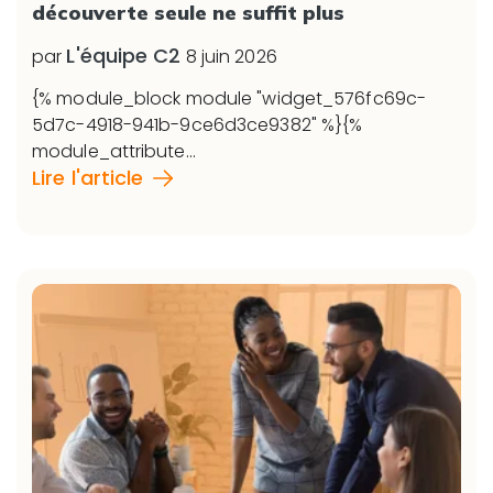
découverte seule ne suffit plus
L'équipe C2
par
8 juin 2026
{% module_block module "widget_576fc69c-
5d7c-4918-941b-9ce6d3ce9382" %}{%
module_attribute...
Lire l'article