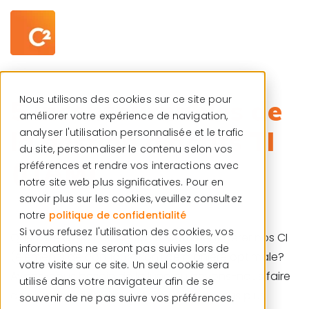
Centre de ressources
Français
Nous utilisons des cookies sur ce site pour
5 incontournables de
améliorer votre expérience de navigation,
la gestion d’actifs TI
analyser l'utilisation personnalisée et le trafic
du site, personnaliser le contenu selon vos
(ITAM)
préférences et rendre vos interactions avec
notre site web plus significatives. Pour en
savoir plus sur les cookies, veuillez consultez
notre
politique de confidentialité
Si vous refusez l'utilisation des cookies, vos
Que faire avec nos actifs TI? Comment gérer nos CI
informations ne seront pas suivies lors de
(éléments de configuration) de manière optimale?
votre visite sur ce site. Un seul cookie sera
Avons-nous besoin de la lune ou devons-nous faire
utilisé dans votre navigateur afin de se
de notre gestion d’inventaire un processus plus
souvenir de ne pas suivre vos préférences.