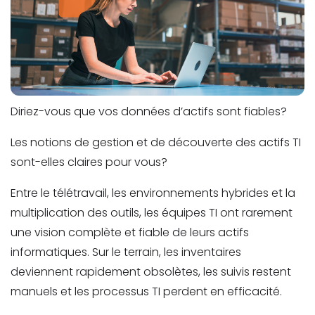
Diriez-vous que vos données d’actifs sont fiables?
Les notions de gestion et de découverte des actifs TI
sont-elles claires pour vous?
Entre le t
é
l
é
travail, les environnements hybrides et la
multiplication des outils, les
é
quipes TI ont rarement
une vision compl
è
te et fiable de leurs actifs
informatiques.
Sur le terrain, les inventaires
deviennent rapidement obsolè
tes, les suivis restent
manuels et les processus TI perdent en efficacit
é
.