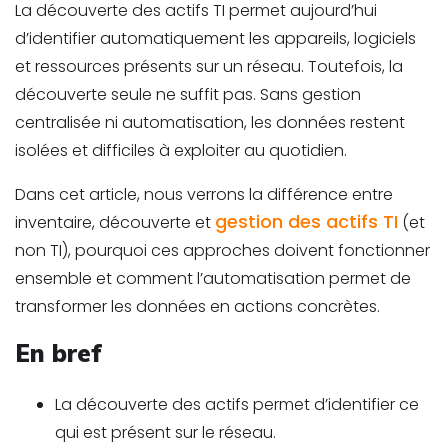
La d
é
couverte des actifs TI permet
aujourd’hui
d’identifier automatiquement les appareils, logiciels
et ressources pré
sents sur un r
é
seau. Toutefois, la
d
é
couverte seule ne suffit pas. Sans gestion
centralis
é
e
ni automatisation, les donné
es restent
isol
é
es et difficiles
à
exploiter
au quotidien.
Dans cet article, nous verrons la diff
é
rence entre
gestion des actifs TI
inventaire, d
é
couverte et
(et
non TI), pourquoi ces approches doivent fonctionner
ensemble et comment l’automatisation permet de
transformer les donné
es en actions concr
è
tes.
En bref
La découverte des actifs permet d’identifier ce
qui est présent sur le réseau.