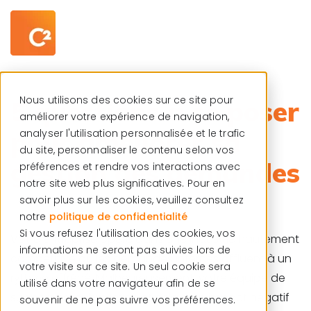
Centre de ressources
Français
Nous utilisons des cookies sur ce site pour
5 questions à se poser
améliorer votre expérience de navigation,
pour améliorer sa
analyser l'utilisation personnalisée et le trafic
du site, personnaliser le contenu selon vos
gestion des demandes
préférences et rendre vos interactions avec
notre site web plus significatives. Pour en
savoir plus sur les cookies, veuillez consultez
notre
politique de confidentialité
Si vous refusez l'utilisation des cookies, vos
Votre entreprise opère dans une industrie hautement
informations ne seront pas suivies lors de
compétitive où les demandes internes affluent à un
votre visite sur ce site. Un seul cookie sera
rythme effréné. Malheureusement, votre équipe de
utilisé dans votre navigateur afin de se
support est submergée et cela a un impact négatif
souvenir de ne pas suivre vos préférences.