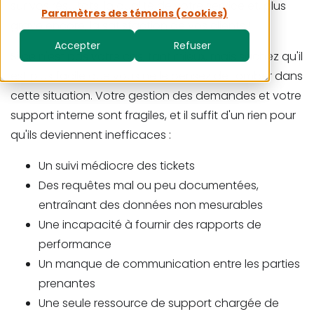
sur vos résultats, la qualité de votre service et, plus
Paramètres des témoins (cookies)
grave encore, la satisfaction de vos clients !
Accepter
Refuser
Si ce n'est pas votre cas, tant mieux, mais sachez qu'il
est plus facile que vous ne le pensez de tomber dans
cette situation. Votre gestion des demandes et votre
support interne sont fragiles, et il suffit d'un rien pour
qu'ils deviennent inefficaces :
Un suivi médiocre des tickets
Des requêtes mal ou peu documentées,
entraînant des données non mesurables
Une incapacité à fournir des rapports de
performance
Un manque de communication entre les parties
prenantes
Une seule ressource de support chargée de